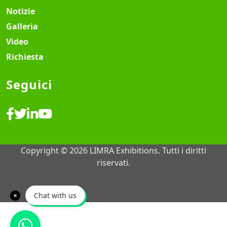
Notizie
Galleria
Video
Richiesta
Seguici
Copyright © 2026 LIMRA Exhibitions. Tutti i diritti
riservati.
Design & Sviluppo Siti Web ♡
MY SOFT IT
Chat with us