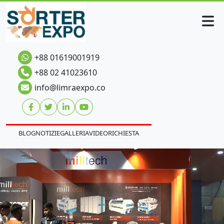
+88 01619001919
+88 02 41023610
info@limraexpo.co
BLOG
NOTIZIE
GALLERIA
VIDEO
RICHIESTA