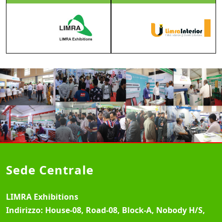
Sede Centrale
LIMRA Exhibitions
Indirizzo:
House-08, Road-08, Block-A, Nobody H/S,